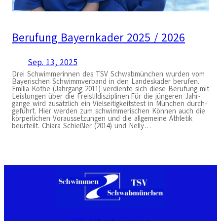
Berufung Bayernkader 2025 / 2026
Sep. 13, 2025
Drei Schwim­me­rin­nen des TSV Schwab­mün­chen wur­den vom
Baye­ri­schen Schwimm­ver­band in den Lan­des­ka­der beru­fen.
Emi­lia Kothe (Jahr­gang 2011) ver­dien­te sich die­se Beru­fung mit
Leis­tun­gen über die Frei­s­til­dis­zi­pli­nen.Für die jün­ge­ren Jahr­
gän­ge wird zusätz­lich ein Viel­sei­tig­keits­test in Mün­chen durch­
ge­führt. Hier wer­den zum schwim­me­ri­schen Kön­nen auch die
kör­per­li­chen Vor­aus­set­zun­gen und die all­ge­mei­ne Ath­le­tik
beur­teilt. Chia­ra Schieß­ler (2014) und Nel­ly…