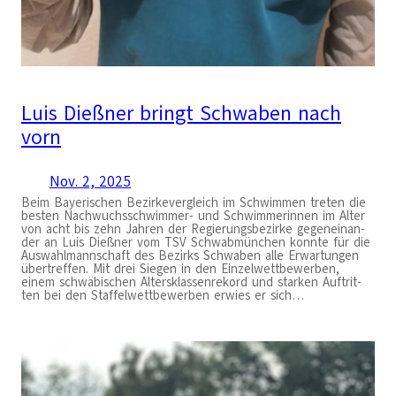
Luis Dießner bringt Schwaben nach
vorn
Nov. 2, 2025
Beim Baye­ri­schen Bezir­ke­ver­gleich im Schwim­men tre­ten die
bes­ten Nach­wuchs­schwim­mer- und Schwim­me­rin­nen im Alter
von acht bis zehn Jah­ren der Regie­rungs­be­zir­ke gegen­ein­an­
der an Luis Dieß­ner vom TSV Schwab­mün­chen konn­te für die
Aus­wahl­mann­schaft des Bezirks Schwa­ben alle Erwar­tun­gen
über­tref­fen. Mit drei Sie­gen in den Ein­zel­wett­be­wer­ben,
einem schwä­bi­schen Alters­klas­sen­re­kord und star­ken Auf­trit­
ten bei den Staf­fel­wett­be­wer­ben erwies er sich…